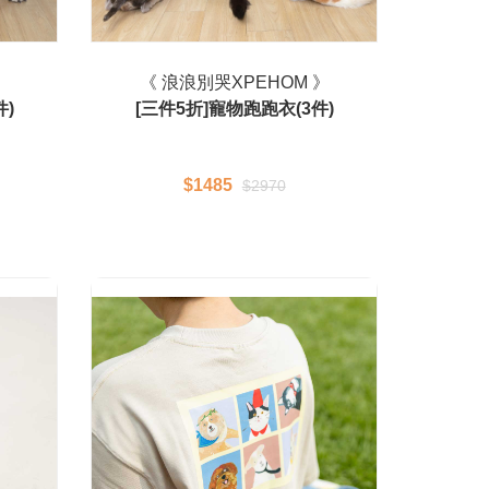
》
《 浪浪別哭XPEHOM 》
件)
[三件5折]寵物跑跑衣(3件)
$1485
$2970