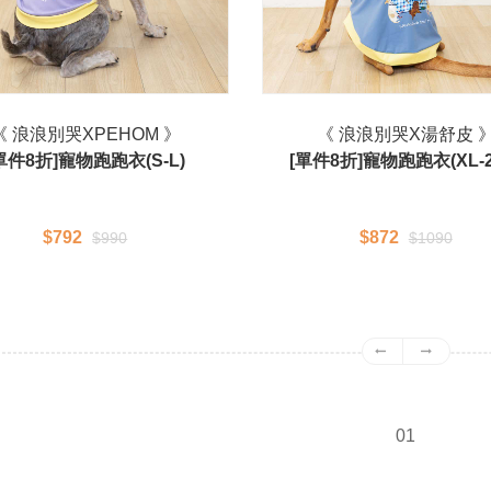
《 浪浪別哭XPEHOM 》
《 浪浪別哭X湯舒皮 
單件8折]寵物跑跑衣(S-L)
[單件8折]寵物跑跑衣(XL-2
$792
$872
$990
$1090
01