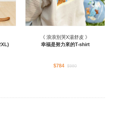
》
《 浪浪別哭X湯舒皮 》
XL)
幸福是努力來的T-shirt
$784
$980