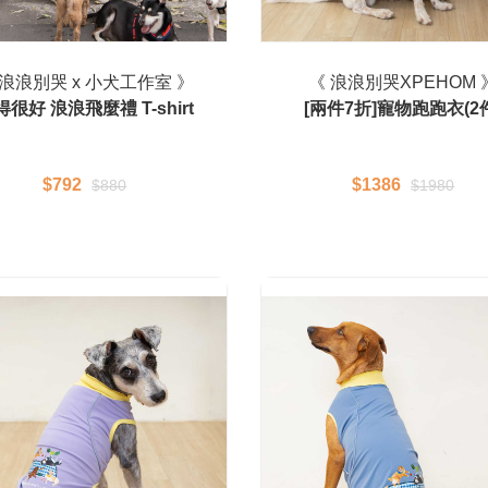
 浪浪別哭 x 小犬工作室 》
《 浪浪別哭XPEHOM 
很好 浪浪飛麼禮 T-shirt
[兩件7折]寵物跑跑衣(2
$792
$1386
$880
$1980