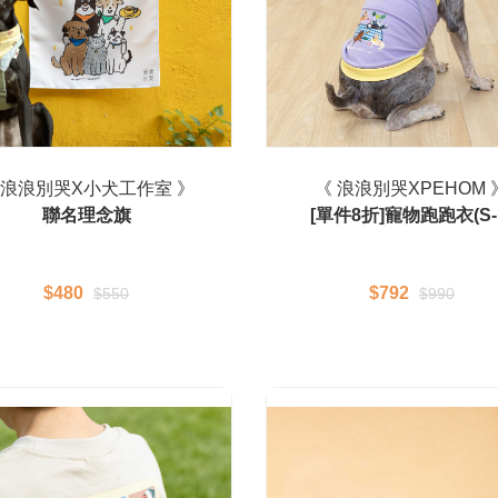
 浪浪別哭X小犬工作室 》
《 浪浪別哭XPEHOM 
聯名理念旗
[單件8折]寵物跑跑衣(S-
$480
$792
$550
$990