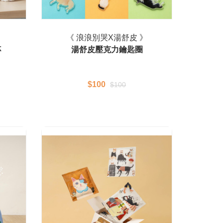
》
《 浪浪別哭X湯舒皮 》
杯
湯舒皮壓克力鑰匙圈
$100
$100