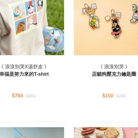
《 浪浪別哭X湯舒皮 》
《 浪浪別哭 》
幸福是努力來的T-shirt
店貓狗壓克力鑰匙圈
$784
$150
$980
$200