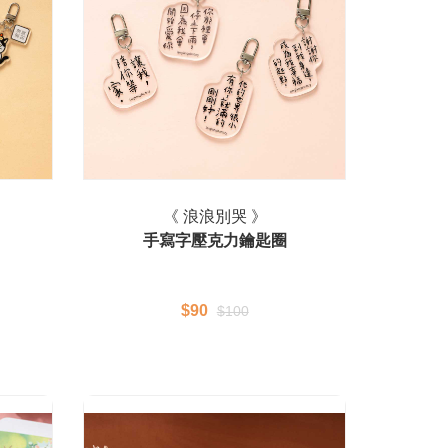
《 浪浪別哭 》
手寫字壓克力鑰匙圈
$90
$100