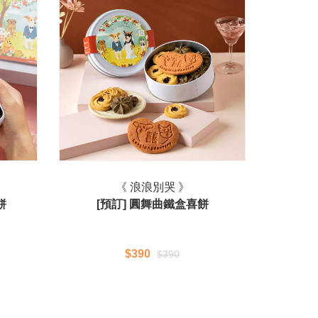
《 浪浪別哭 》
餅
[預訂] 圓舞曲鐵盒喜餅
$390
$390