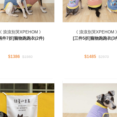
《 浪浪別哭XPEHOM 》
《 浪浪別哭XPEHOM 
兩件7折]寵物跑跑衣(2件)
[三件5折]寵物跑跑衣(3
$1386
$1485
$1980
$2970