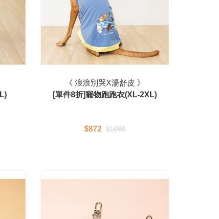
》
《 浪浪別哭X湯舒皮 》
L)
[單件8折]寵物跑跑衣(XL-2XL)
$872
$1090