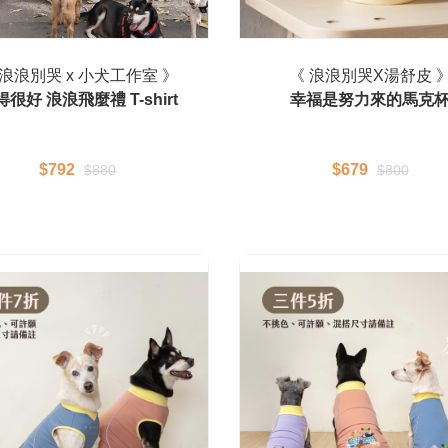
 浪浪別哭 x 小犬工作室 》
《 浪浪別哭X湯舒皮 
很好 浪浪飛麼禮 T-shirt
幸福是努力來的馬克
$792
$679
$880
$800