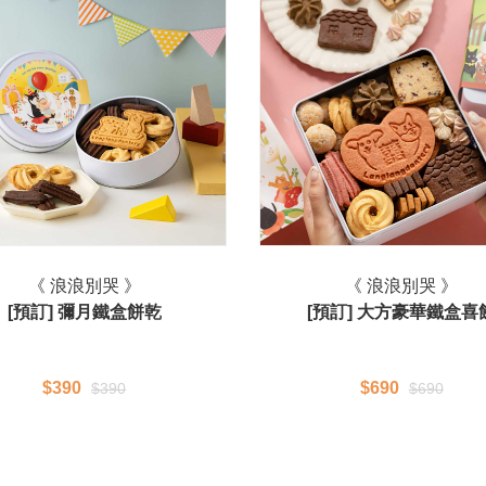
《 浪浪別哭 》
《 浪浪別哭 》
[預訂] 彌月鐵盒餅乾
[預訂] 大方豪華鐵盒喜
$390
$690
$390
$690