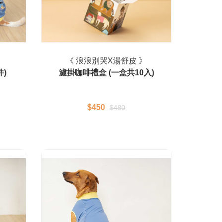
》
《 浪浪別哭X湯舒皮 》
件)
濾掛咖啡禮盒 (一盒共10入)
$450
$480