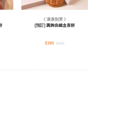
《 浪浪別哭 》
餅
[預訂] 圓舞曲鐵盒喜餅
$390
$390