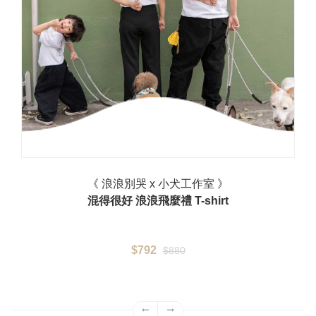
《 浪浪別哭 x 小犬工作室 》
混得很好 浪浪飛麼禮 T-shirt
$792
$880